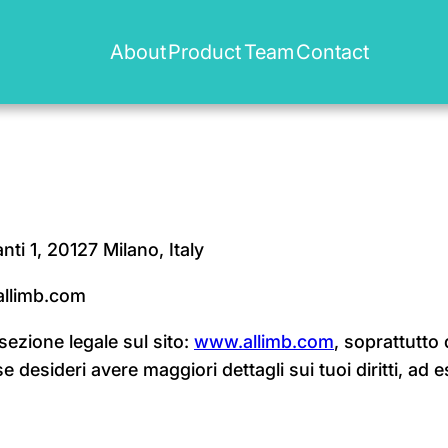
About
Product
Team
Contact
i 1, 20127 Milano, Italy
@allimb.com
 sezione legale sul sito:
www.allimb.com
, soprattutto 
o se desideri avere maggiori dettagli sui tuoi diritti, a